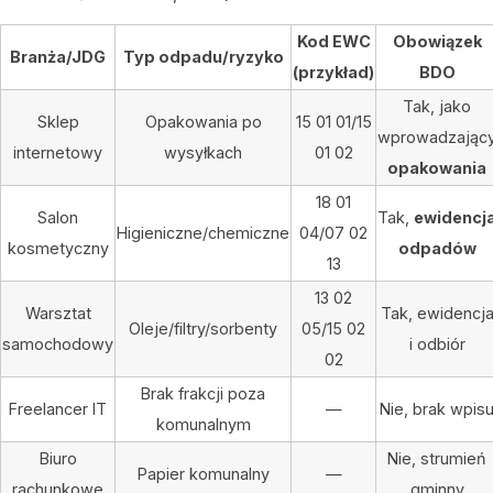
Kod EWC
Obowiązek
Branża/JDG
Typ odpadu/ryzyko
(przykład)
BDO
Tak, jako
Sklep
Opakowania po
15 01 01/15
wprowadzając
internetowy
wysyłkach
01 02
opakowania
18 01
Salon
Tak,
ewidencj
Higieniczne/chemiczne
04/07 02
kosmetyczny
odpadów
13
13 02
Warsztat
Tak, ewidencj
Oleje/filtry/sorbenty
05/15 02
samochodowy
i odbiór
02
Brak frakcji poza
Freelancer IT
—
Nie, brak wpis
komunalnym
Biuro
Nie, strumień
Papier komunalny
—
rachunkowe
gminny