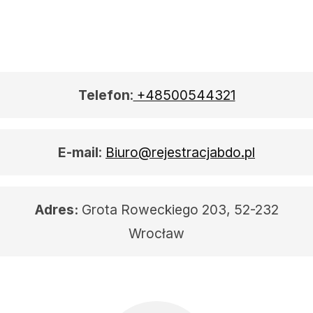
Telefon
:
+48500544321
E-mail
:
Biuro@rejestracjabdo.pl
Adres:
Grota Roweckiego 203, 52-232
Wrocław