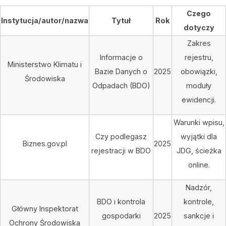
Czego
Instytucja/autor/nazwa
Tytuł
Rok
dotyczy
Zakres
Informacje o
rejestru,
Ministerstwo Klimatu i
Bazie Danych o
2025
obowiązki,
Środowiska
Odpadach (BDO)
moduły
ewidencji.
Warunki wpisu,
Czy podlegasz
wyjątki dla
Biznes.gov.pl
2025
rejestracji w BDO
JDG, ścieżka
online.
Nadzór,
BDO i kontrola
kontrole,
Główny Inspektorat
gospodarki
2025
sankcje i
Ochrony Środowiska